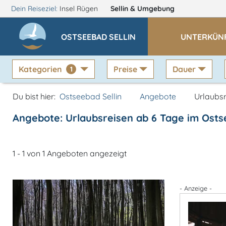
Dein Reiseziel:
Insel Rügen
Sellin
& Umgebung
OSTSEEBAD SELLIN
UNTERKÜN
Kategorien
Preise
Dauer
1
Du bist hier:
Ostseebad Sellin
Angebote
Urlaubsr
Angebote: Urlaubsreisen ab 6 Tage im Osts
1 - 1 von 1 Angeboten angezeigt
- Anzeige -