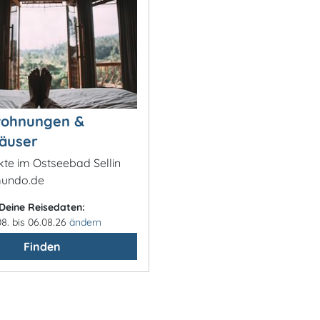
wohnungen &
äuser
kte im Ostseebad Sellin
mundo.de
Deine Reisedaten:
08. bis 06.08.26
ändern
Finden