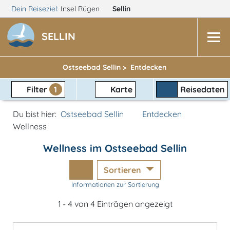
Dein Reiseziel:
Insel Rügen
Sellin
SELLIN
Ostseebad Sellin >
Entdecken
Filter
1
Karte
Reisedaten
Du bist hier:
Ostseebad Sellin
Entdecken
Wellness
Wellness im Ostseebad Sellin
Sortieren
Informationen zur Sortierung
1 - 4 von 4 Einträgen angezeigt