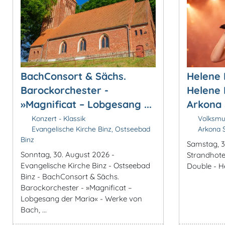
BachConsort & Sächs.
Helene 
Barockorchester -
Helene 
»Magnificat – Lobgesang ...
Arkona 
Konzert - Klassik
Volksmus
Evangelische Kirche Binz, Ostseebad
Arkona S
Binz
Samstag, 3
Sonntag, 30. August 2026 -
Strandhotel
Evangelische Kirche Binz - Ostseebad
Double - H
Binz - BachConsort & Sächs.
Barockorchester - »Magnificat –
Lobgesang der Maria« - Werke von
Bach, ...