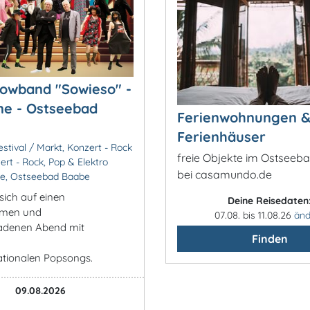
owband "Sowieso" -
e - Ostseebad
Ferienwohnungen 
Ferienhäuser
stival / Markt, Konzert - Rock
freie Objekte im Ostseeba
ert - Rock, Pop & Elektro
bei casamundo.de
e, Ostseebad Baabe
sich auf einen
Deine Reisedaten
amen und
07.08. bis 11.08.26
änd
ladenen Abend mit
Finden
ationalen Popsongs.
09.08.2026