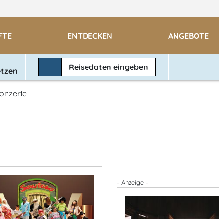
FTE
ENTDECKEN
ANGEBOTE
Reisedaten
eingeben
etzen
onzerte
- Anzeige -