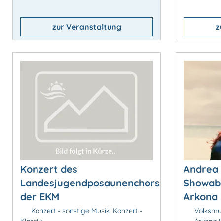
zur Veranstaltung
z
Konzert des
Andrea 
Landesjugendposaunenchors
Showabe
der EKM
Arkona 
Konzert - sonstige Musik, Konzert -
Volksmus
Klassik
Arkona S