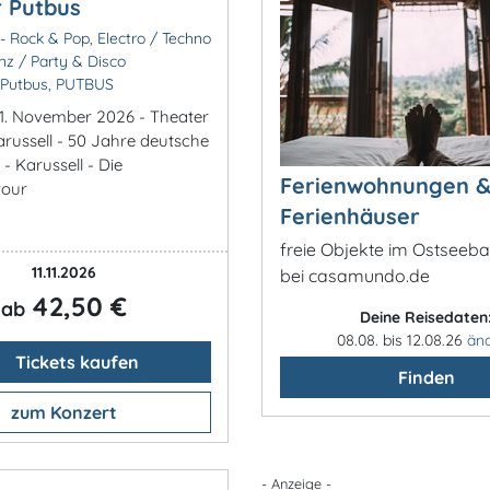
 Putbus
- Rock & Pop, Electro / Techno
nz / Party & Disco
 Putbus, PUTBUS
11. November 2026 - Theater
arussell - 50 Jahre deutsche
- Karussell - Die
Ferienwohnungen 
tour
Ferienhäuser
freie Objekte im Ostseeba
11.11.2026
bei casamundo.de
42,50 €
ab
Deine Reisedaten
08.08. bis 12.08.26
än
Tickets kaufen
Finden
zum Konzert
- Anzeige -