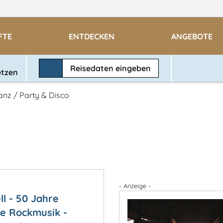
FTE
ENTDECKEN
ANGEBOTE
Reisedaten
eingeben
etzen
anz / Party & Disco
- Anzeige -
ll - 50 Jahre
e Rockmusik -