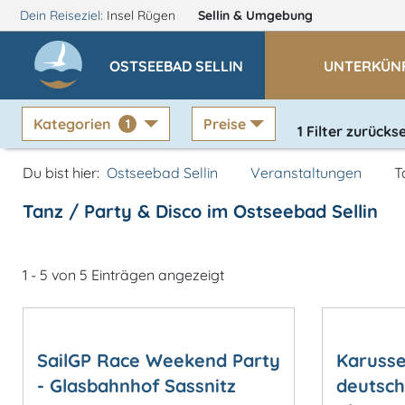
Dein Reiseziel:
Insel Rügen
Sellin
& Umgebung
OSTSEEBAD SELLIN
UNTERKÜN
Kategorien
Preise
1
1
Filter zurücks
Du bist hier:
Ostseebad Sellin
Veranstaltungen
T
Tanz / Party & Disco im Ostseebad Sellin
1 - 5 von 5 Einträgen angezeigt
SailGP Race Weekend Party
Karusse
- Glasbahnhof Sassnitz
deutsch