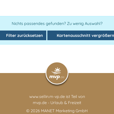
Nichts passendes gefunden? Zu wenig Auswahl?
Filter zurücksetzen
Kartenausschnitt vergrößer
www.sellin.m-vp.de ist Teil von
mvp.de - Urlaub & Freizeit
© 2026
MANET Marketing GmbH