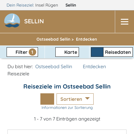
Dein Reiseziel:
Insel Rügen
Sellin
SELLIN
Ostseebad Sellin >
Entdecken
Filter
1
Karte
Reisedaten
Du bist hier:
Ostseebad Sellin
Entdecken
Reiseziele
Reiseziele im Ostseebad Sellin
Sortieren
Informationen zur Sortierung
1 - 7 von 7 Einträgen angezeigt