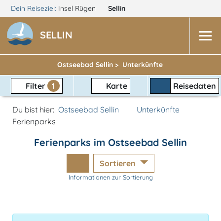
Dein Reiseziel:
Insel Rügen
Sellin
SELLIN
Ostseebad Sellin >
Unterkünfte
Filter
1
Karte
Reisedaten
Du bist hier:
Ostseebad Sellin
Unterkünfte
Ferienparks
Ferienparks im Ostseebad Sellin
Sortieren
Informationen zur Sortierung