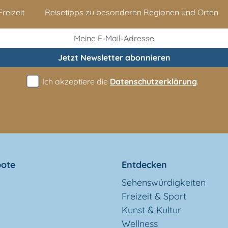
reizeit
Reisetipps zu besonderen Regionen und Orten
Jetzt Newsletter
abonnieren
Ich akzeptiere die
Datenschutzerklärung
.
ote
Entdecken
Sehenswürdigkeiten
Freizeit & Sport
Kunst & Kultur
Wellness