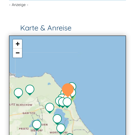
- Anzeige -
Karte & Anreise
+
−
2