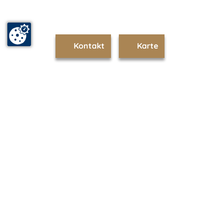
Kontakt
Karte
www.sellin.m-vp.de ist Teil von
mvp.de - Urlaub & Freizeit
© 2026
MANET Marketing GmbH