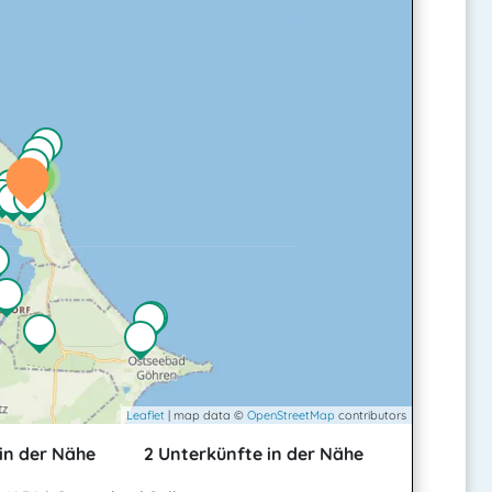
2
Leaflet
| map data ©
OpenStreetMap
contributors
in der Nähe
2 Unterkünfte in der Nähe