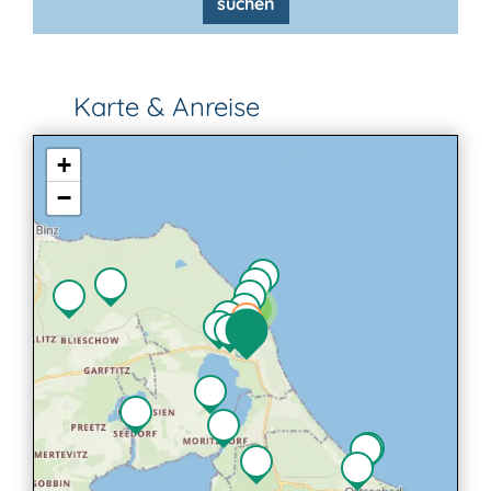
suchen
Karte & Anreise
+
−
2