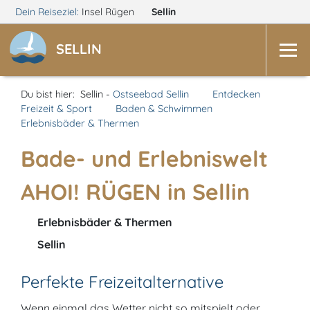
Dein Reiseziel:
Insel Rügen
Sellin
SELLIN
Du bist hier:
Sellin -
Ostseebad Sellin
Entdecken
Freizeit & Sport
Baden & Schwimmen
Erlebnisbäder & Thermen
Bade- und Erlebniswelt
AHOI! RÜGEN in Sellin
Erlebnisbäder & Thermen
Sellin
Perfekte Freizeitalternative
Wenn einmal das Wetter nicht so mitspielt oder