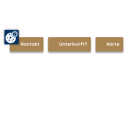
Kontakt
Unterkunft?
Karte
www.sellin.m-vp.de ist Teil von
mvp.de - Urlaub & Freizeit
© 2026
MANET Marketing GmbH