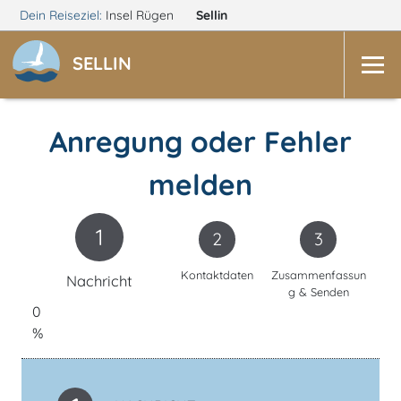
Dein Reiseziel:
Insel Rügen
Sellin
SELLIN
Anregung oder Fehler
melden
1
2
3
Kontaktdaten
Zusammenfassun
Nachricht
g & Senden
0
%